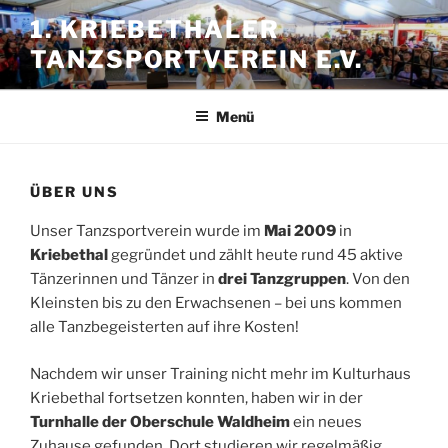
Zum
1. KRIEBETHALER
Inhalt
TANZSPORTVEREIN E.V.
springen
Menü
ÜBER UNS
Unser Tanzsportverein wurde im
Mai 2009
in
Kriebethal
gegründet und zählt heute rund 45 aktive
Tänzerinnen und Tänzer in
drei
Tanzgruppen
. Von den
Kleinsten bis zu den Erwachsenen – bei uns kommen
alle Tanzbegeisterten auf ihre Kosten!
Nachdem wir unser Training nicht mehr im Kulturhaus
Kriebethal fortsetzen konnten, haben wir in der
Turnhalle der Oberschule Waldheim
ein neues
Zuhause gefunden. Dort studieren wir regelmäßig